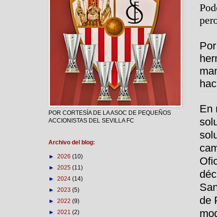
Pod
per
Por
her
man
hac
En 
POR CORTESÍA DE LA ASOC DE PEQUEÑOS
sol
ACCIONISTAS DEL SEVILLA FC
sol
Archivo del blog:
cam
►
2026
(10)
Ofi
►
2025
(11)
déc
►
2024
(14)
San
►
2023
(5)
de 
►
2022
(9)
mod
►
2021
(2)