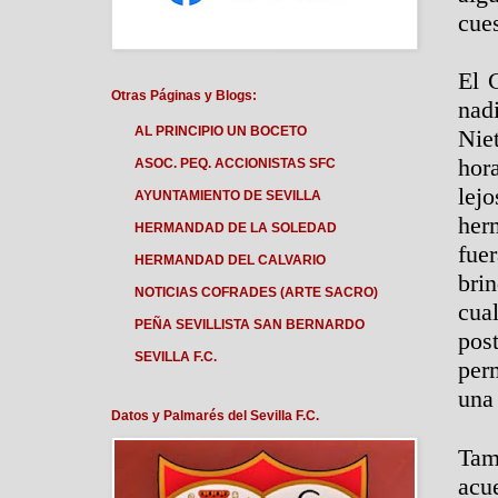
cue
El 
Otras Páginas y Blogs:
nad
AL PRINCIPIO UN BOCETO
Nie
hor
ASOC. PEQ. ACCIONISTAS SFC
lejo
AYUNTAMIENTO DE SEVILLA
her
HERMANDAD DE LA SOLEDAD
fue
HERMANDAD DEL CALVARIO
brin
NOTICIAS COFRADES (ARTE SACRO)
cua
PEÑA SEVILLISTA SAN BERNARDO
pos
SEVILLA F.C.
perm
una
Datos y Palmarés del Sevilla F.C.
Tam
acu