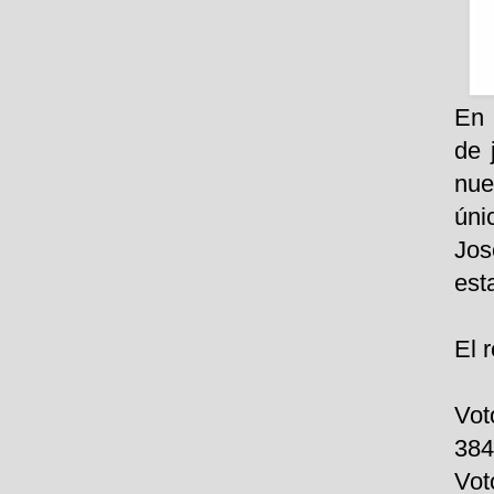
En 
de 
nue
úni
Jos
est
El 
Vot
384
Vot