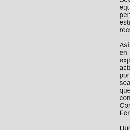
equ
pen
est
rec
Así
en 
exp
act
por
sea
que
co
Co
Fer
Hug