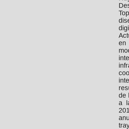
De
Top
dis
di
Ac
en 
mod
int
inf
coo
int
res
de 
a l
201
anu
tr