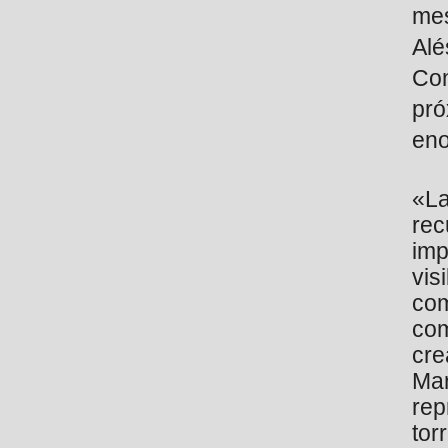
mes
Alé
Con
pró
eno
«La
re
im
vis
co
com
cre
Ma
rep
tor