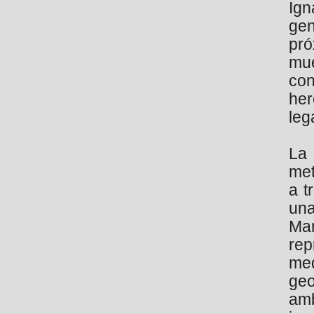
Ign
ge
pró
mue
con
he
leg
La
met
a t
una
Mar
rep
me
geo
am