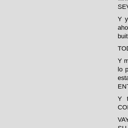
SEV
Y y
aho
buit
TO
Y m
lo 
es
EN
Y 
CO
VA