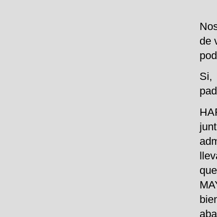
Nos
de 
pod
Si
pad
HAR
jun
adm
lle
qu
MAY
bie
aba