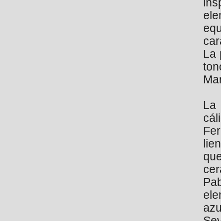
in
el
equ
car
La 
ton
Ma
La
cál
Fer
lie
que
cer
Pa
ele
azu
Sev