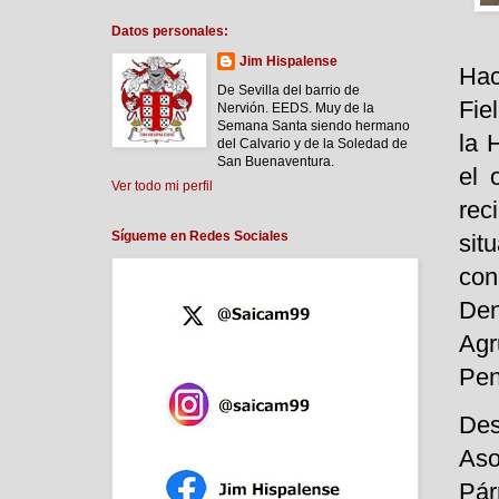
Datos personales:
Jim Hispalense
Hac
De Sevilla del barrio de
Fie
Nervión. EEDS. Muy de la
Semana Santa siendo hermano
la 
del Calvario y de la Soledad de
San Buenaventura.
el 
Ver todo mi perfil
rec
Sígueme en Redes Sociales
sit
co
Den
Agr
Pen
Des
Aso
Pár