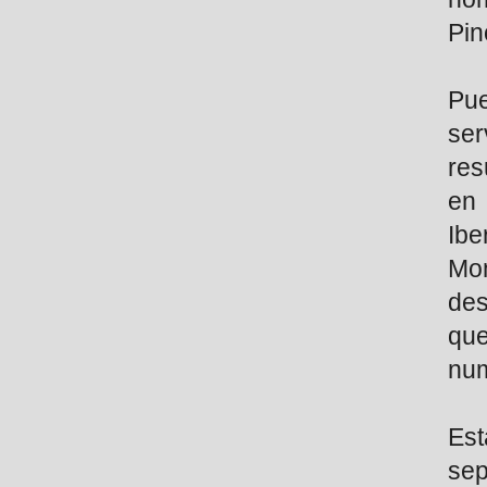
Pin
Pue
ser
res
en
Ib
Mon
des
qu
num
Es
sep