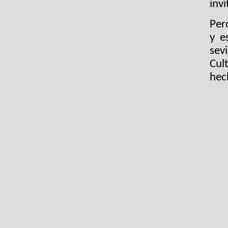
invi
Per
y e
sev
Cul
hec