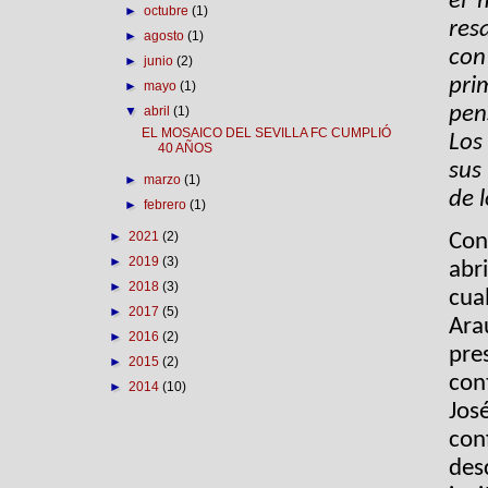
el 
►
octubre
(1)
res
►
agosto
(1)
con
►
junio
(2)
pri
►
mayo
(1)
pen
▼
abril
(1)
EL MOSAICO DEL SEVILLA FC CUMPLIÓ
Los
40 AÑOS
sus
►
marzo
(1)
de 
►
febrero
(1)
►
2021
(2)
Con
►
2019
(3)
abri
►
2018
(3)
cua
►
2017
(5)
Ara
►
2016
(2)
pre
►
2015
(2)
con
►
2014
(10)
Jos
con
des