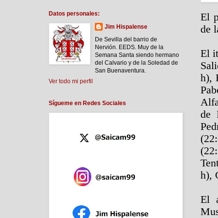
Datos personales:
El 
de 
Jim Hispalense
De Sevilla del barrio de
Nervión. EEDS. Muy de la
El i
Semana Santa siendo hermano
del Calvario y de la Soledad de
Sal
San Buenaventura.
h),
Ver todo mi perfil
Pab
Alf
Sígueme en Redes Sociales
de 
Ped
(22
(22
Ten
h),
El 
Mus